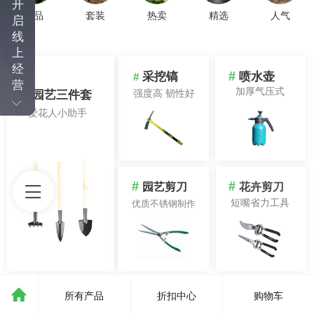
开
新品
套装
热卖
精选
人气
启
线
上
经
#
#
采挖镐
喷水壶
营
加厚气压式
强度高 韧性好
#
园艺三件套
爱花人小助手
#
#
园艺剪刀
花卉剪刀
短嘴省力工具
优质不锈钢制作
所有产品
折扣中心
购物车