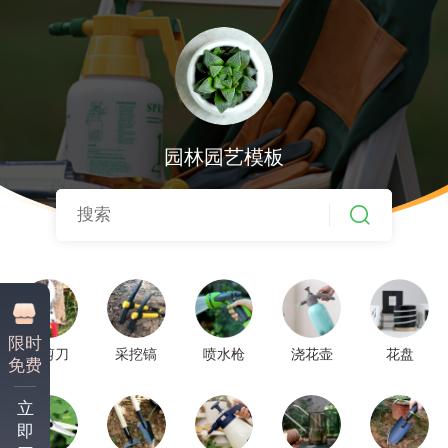
园林园艺模板
限时
修剪刀
采挖镐
喷水枪
浇花壶
花盘
免费
立
即