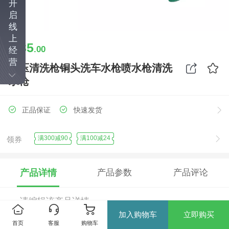
开
启
线
上
35
￥
.00
经
营
高压清洗枪铜头洗车水枪喷水枪清洗
水枪
正品保证
快速发货
满300减90
满100减24
领券
产品详情
产品参数
产品评论
请编辑该产品详情...
加入购物车
立即购买
首页
客服
购物车