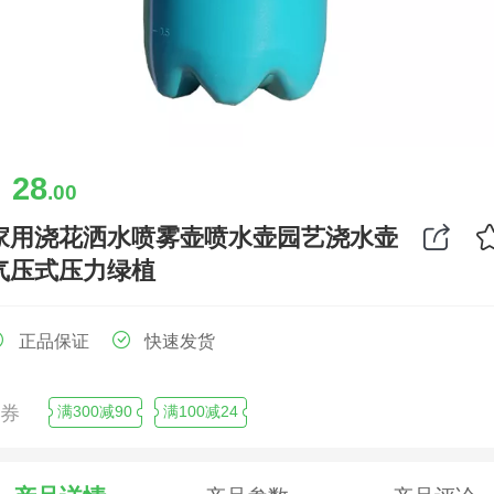
28
￥
.00
家用浇花洒水喷雾壶喷水壶园艺浇水壶
气压式压力绿植
正品保证
快速发货
领券
满300减90
满100减24