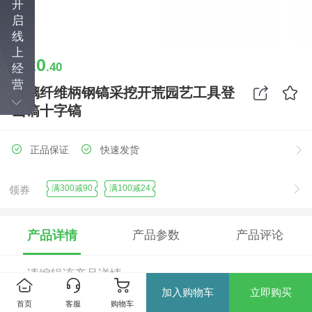
开
启
线
上
20
￥
.40
经
营
玻璃纤维柄钢镐采挖开荒园艺工具登
山镐十字镐
正品保证
快速发货
满300减90
满100减24
领券
产品详情
产品参数
产品评论
请编辑该产品详情...
加入购物车
立即购买
首页
客服
购物车